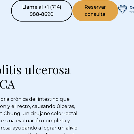
Llame al +1 (714)
Reservar
988-8690
consulta
litis ulcerosa
 CA
oria crónica del intestino que
on y el recto, causando úlceras,
rt Chung, un cirujano colorrectal
ece una evaluación completa y
erosa, ayudando a lograr un alivio