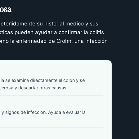
rosa
 detenidamente su historial médico y sus
ticas pueden ayudar a confirmar la colitis
 como la enfermedad de Crohn, una infección
a se examina directamente el colon y se
lcerosa y descartar otras causas.
 signos de infección. Ayuda a evaluar la