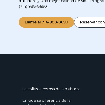
duradero y una mejor calidad de vida. Progra
(714) 988-8690.
Llame al 714-988-8690
Reservar con
La colitis ulcerosa de un vistazo
En qué se diferencia de la