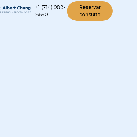
+1 (714) 988-
Reservar
8690
consulta