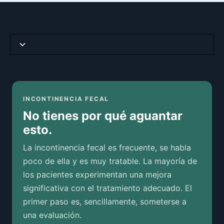
No estás solo
Tipos de incontinencia fecal
INCONTINENCIA FECAL
No tienes por qué aguantar
Síntomas comunes
esto.
Factores de riesgo y causas
La incontinencia fecal es frecuente, se habla
poco de ella y es muy tratable. La mayoría de
Cómo se diagnostica la incontinencia fecal
los pacientes experimentan una mejora
significativa con el tratamiento adecuado. El
Opciones de tratamiento
primer paso es, sencillamente, someterse a
una evaluación.
Recuperación y atención continuada