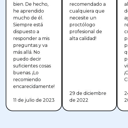
bien. De hecho,
recomendado a
a
he aprendido
cualquiera que
d
mucho de él.
necesite un
a
Siempre está
proctólogo
r
dispuesto a
profesional de
c
responder a mis
alta calidad!
p
preguntas y va
p
más allá. No
q
puedo decir
p
suficientes cosas
v
buenas. ¡Lo
¡
recomiendo
C
encarecidamente!
29 de diciembre
2
11 de julio de 2023
de 2022
2